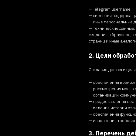
— Telegram username;
— сведения, содержащи
— иные персональные д
— технические данные,
сведения о браузере, 
страниц и иные аналог
2. Цели обраб
Согласие дается в целя
— обеспечения возможн
— рассмотрения моего 
— организации коммуник
— предоставления дост
— ведения истории вза
— обеспечения функцио
— исполнения требова
3. Перечень д