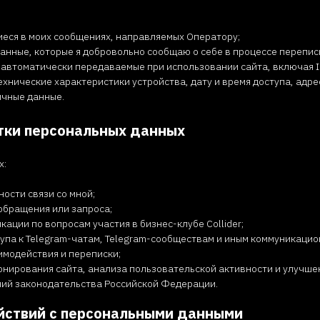
еся в моих сообщениях, направляемых Оператору;
анные, которые я добровольно сообщаю о себе в процессе перепис
 автоматически передаваемые при использовании сайта, включая I
технические характеристики устройства, дату и время доступа, ад
ичные данные.
отки персональных данных
х:
ости связи со мной;
обращения или запроса;
ации по вопросам участия в бизнес-клубе Collider;
упа к Telegram-чатам, Telegram-сообществам и иным коммуникацио
имодействия и переписки;
нирования сайта, анализа пользовательской активности и улучшен
ний законодательства Российской Федерации.
ействий с персональными данными