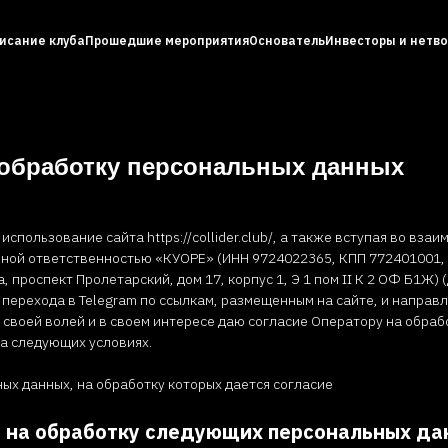
исание клуба
Прошедшие мероприятия
Основатель
Инвесторы и нетво
 обработку персональных данных
спользование сайта https://collider.club/, а также вступая во взаи
ной ответственностью «КУОРЕ» (ИНН 9724022365, КПП 772401001,
а, проспект Пролетарский, дом 17, корпус 1, Э 1 пом II К 2 ОФ Б1Ж)
 перехода в Telegram по ссылкам, размещенным на сайте, и напра
 своей волей и в своем интересе даю согласие Оператору на обраб
а следующих условиях.
ых данных, на обработку которых дается согласие
е на обработку следующих персональных да