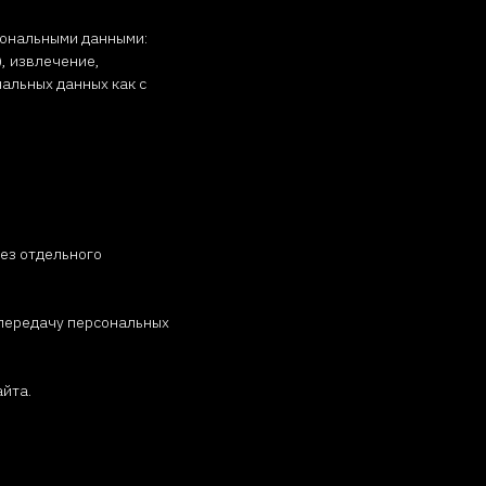
сональными данными:
, извлечение,
альных данных как с
без отдельного
 передачу персональных
айта.