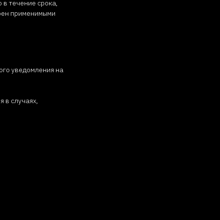
 в течение срока,
трен применимыми
ного уведомления на
 в случаях,