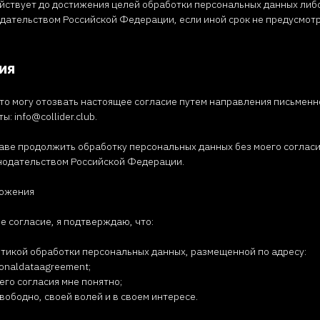
йствует до достижения целей обработки персональных данных либо
дательством Российской Федерации, если иной срок не предусмо
сия
 что могу отозвать настоящее согласие путем направления письмен
: info@collider.club.
аве продолжить обработку персональных данных без моего согласия
нодательством Российской Федерации.
ложения
 согласие, я подтверждаю, что:
итикой обработки персональных данных, размещенной по адресу:
rsonaldataagreement;
го согласия мне понятно;
вободно, своей волей и в своем интересе.