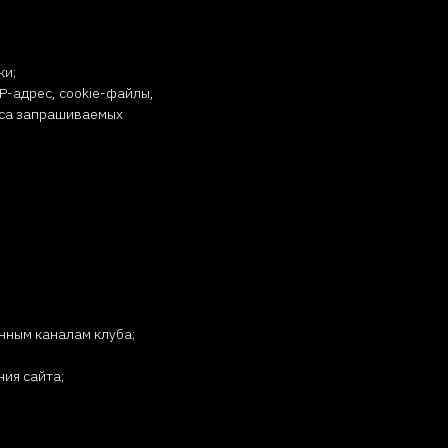
ки;
P-адрес, cookie-файлы,
реса запрашиваемых
нным каналам клуба;
ия сайта;