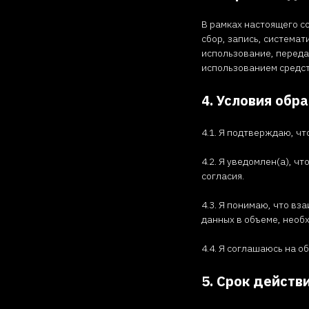
В рамках настоящего с
сбор, запись, система
использование, переда
использованием средст
4. Условия обр
4.1. Я подтверждаю, ч
4.2. Я уведомлен(а), 
согласия.
4.3. Я понимаю, что в
данных в объеме, необ
4.4. Я соглашаюсь на о
5. Срок действ