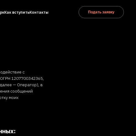
рк
Как вступить
Контакты
Подать заявку
модействие с
 ОГРН 1207700342365,
 (далее — Оператор), в
вления сообщений
отку моих
нных: