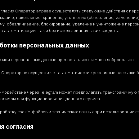
огласия Оператор вправе осуществлять следующие действия с пер
тизацию, накопление, хранение, уточнение (обновление, изменение)
чу, обезличивание, блокирование, удаление и уничтожение персон
в автоматизации, так и без использования таких средств.
аботки персональных данных
то мои персональные данные предоставляются мною добровольно.
что Оператор не осуществляет автоматические рекламные рассылки 
заимодействие через Telegram может предполагать трансграничную
ходимом для функционирования данного сервиса.
бработку cookie-файлов и технических данных при использовании с
ия согласия