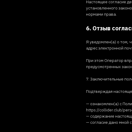
Настоящее согласие де
установленного законо
нормами права.
6. Отзыв согла
Я уведомлен(а) о том,
адрес электронной почты
При этом Оператор впр
предусмотренных зако
7. Заключительные по
Подтверждая настоящее
— ознакомлен(а) с Пол
https://collider.club/pe
— содержание настояще
— согласие дано мной с